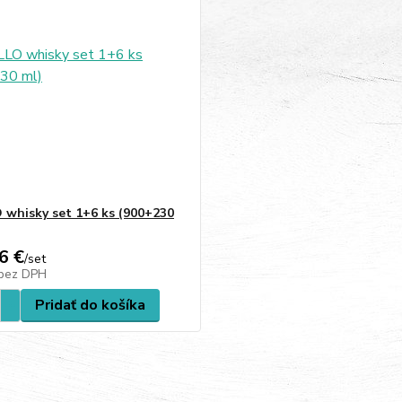
whisky set 1+6 ks (900+230
6 €
/
set
bez DPH
Pridať do košíka