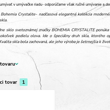
umývať v umývačke riadu- odporúčame však ručné umývanie a do
ohemia Crystalite- nadčasová elegantná kolekcia moderného 
skla.
dne sklo svetoznámej značky BOHEMIA CRYSTALITE ponúka eko
okoľvek podielu olova. Ide o špeciálny druh skla, ktorého o
 Kvalita skla bola zachovaná, ale jeho výroba je šetrnejšia k živ
tovaru
ci tovar
1