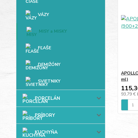
VÁZY
MISY a MISKY
FĽAŠE
DEMIŽÓNY
APOLLO 
ml)
SVIETNIKY
115,3
93,79 €
PORCELÁN
PRÍBORY
KUCHYŇA