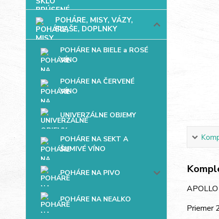
POHÁRE, MISY, VÁZY,
FĽAŠE, DOPLNKY
POHÁRE NA BIELE a ROSÉ
VÍNO
POHÁRE NA ČERVENÉ
VÍNO
UNIVERZÁLNE OBJEMY
Kompl
POHÁRE NA SEKT A
ŠUMIVÉ VÍNO
Komple
POHÁRE NA PIVO
APOLLO 
POHÁRE NA NEALKO
Priemer 