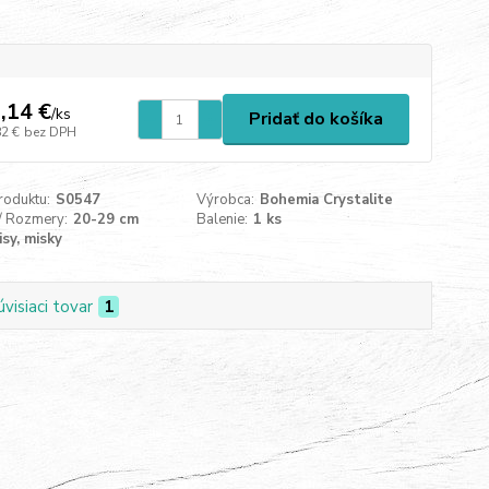
,14 €
/
ks
Pridať do košíka
82 €
bez DPH
roduktu:
S0547
Výrobca:
Bohemia Crystalite
/ Rozmery:
20-29 cm
Balenie:
1 ks
isy, misky
úvisiaci tovar
1