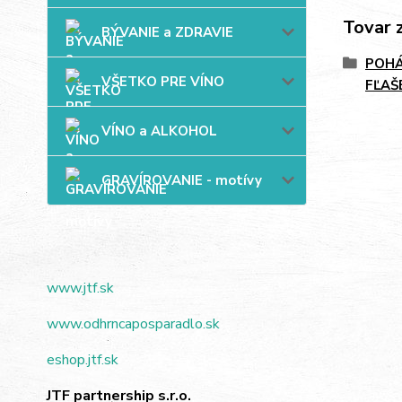
Tovar 
BÝVANIE a ZDRAVIE
POHÁ
VŠETKO PRE VÍNO
FĽAŠ
VÍNO a ALKOHOL
GRAVÍROVANIE - motívy
www.jtf.sk
www.odhrncaposparadlo.sk
eshop.jtf.sk
JTF partnership s.r.o.