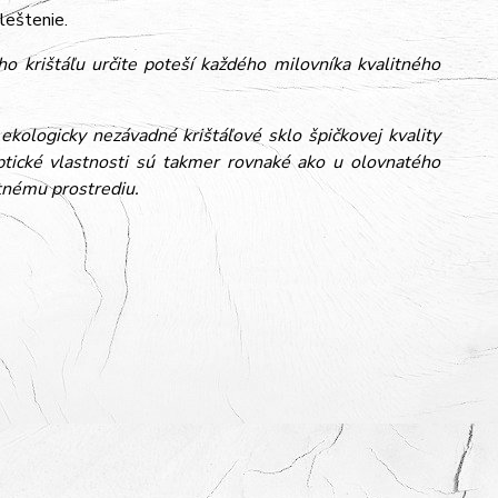
leštenie.
krištáľu určite poteší každého milovníka kvalitného
logicky nezávadné krištáľové sklo špičkovej kvality
ptické vlastnosti sú takmer rovnaké ako u olovnatého
otnému prostrediu.