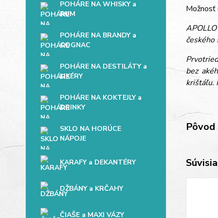
POHÁRE NA WHISKY a
Možnosť 
RUM
APOLLO B
POHÁRE NA BRANDY a
českého 
COGNAC
Prvotrie
POHÁRE NA DESTILÁTY a
bez akéh
LIKÉRY
krištáľu.
POHÁRE NA KOKTEJLY a
DRINKY
Pôvod 
SKLO NA HORÚCE
NÁPOJE
Súvisia
KARAFY a DEKANTÉRY
DŽBÁNY a KRČAHY
ČIAŠE a MAXI VÁZY