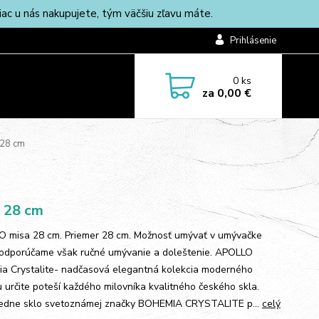
c u nás nakupujete, tým väčšiu zľavu máte.
Prihlásenie
0
ks
za
0,00 €
28 cm
 28 cm
 misa 28 cm. Priemer 28 cm. Možnosť umývať v umývačke
 odporúčame však ručné umývanie a doleštenie. APOLLO
a Crystalite- nadčasová elegantná kolekcia moderného
u určite poteší každého milovníka kvalitného českého skla.
iedne sklo svetoznámej značky BOHEMIA CRYSTALITE p...
celý