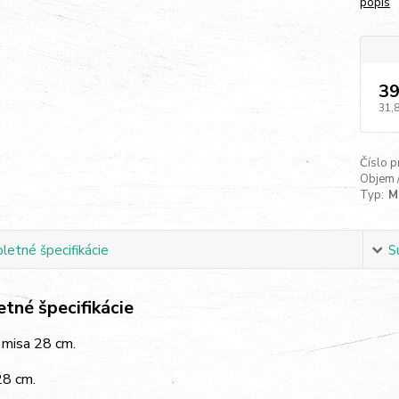
popis
39
31,
Číslo p
Objem 
Typ:
M
etné špecifikácie
S
tné špecifikácie
misa 28 cm.
28 cm.