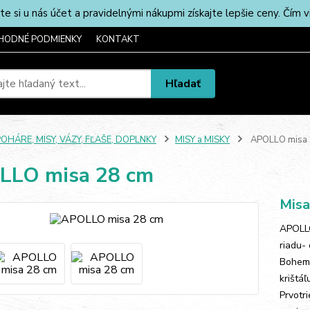
u nás účet a pravidelnými nákupmi získajte lepšie ceny. Čím via
HODNÉ PODMIENKY
KONTAKT
Hľadať
OHÁRE, MISY, VÁZY, FĽAŠE, DOPLNKY
MISY a MISKY
APOLLO misa 
LLO misa 28 cm
Misa
APOLLO
riadu-
Bohemi
krištáľ
Prvotr