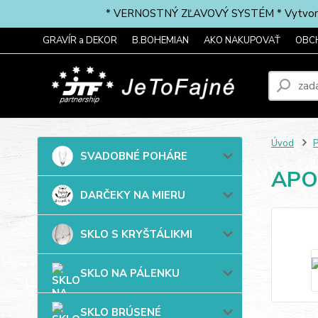
* VERNOSTNÝ ZĽAVOVÝ SYSTÉM * Vytvorte si 
GRAVÍR a DEKOR
B.BOHEMIAN
AKO NAKUPOVAŤ
OBC
Úvod
P
SVADOBNÉ POHÁRE
APO
DARČEKY NA MIERU
SKLO S KRYŠTÁLIKMI
SKLO NA PÁLENKU
SKLO BRÚSENÉ